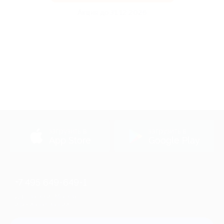
Акция до 31.12.2026
загрузить в
загрузить в
App Store
Google Play
+7 495 649-649-1
Для звонка из Москвы
и регионов России