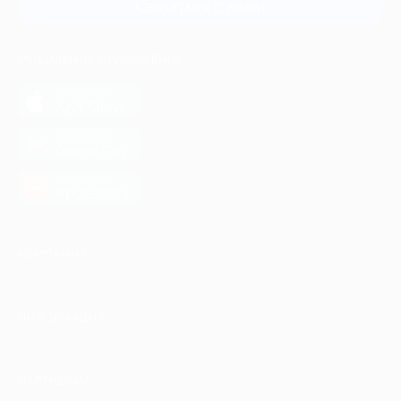
Связаться с нами
МОБИЛЬНОЕ ПРИЛОЖЕНИЕ
загрузить в
App Store
загрузить в
Google Play
загрузить в
AppGallery
КОМПАНИЯ
ИНФОРМАЦИЯ
ПАРТНЕРАМ