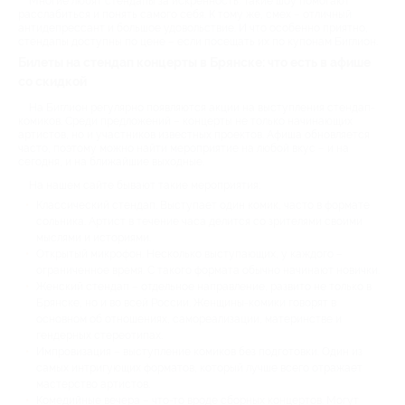
Многие любят стендапы за искренность. Такие шоу помогают
расслабиться и понять самого себя. К тому же, смех – отличный
антидепрессант и большое удовольствие. И что особенно приятно,
стендапы доступны по цене – если посещать их по купонам Биглион.
Билеты на стендап концерты в Брянске: что есть в афише
со скидкой
На Биглион регулярно появляются акции на выступления стендап-
комиков. Среди предложений – концерты не только начинающих
артистов, но и участников известных проектов. Афиша обновляется
часто, поэтому можно найти мероприятие на любой вкус – и на
сегодня, и на ближайшие выходные.
На нашем сайте бывают такие мероприятия:
Классический стендап. Выступает один комик, часто в формате
сольника. Артист в течение часа делится со зрителями своими
мыслями и историями.
Открытый микрофон. Несколько выступающих, у каждого –
ограниченное время. С такого формата обычно начинают новички.
Женский стендап – отдельное направление, развито не только в
Брянске, но и во всей России. Женщины-комики говорят в
основном об отношениях, самореализации, материнстве и
гендерных стереотипах.
Импровизация – выступление комиков без подготовки. Один из
самых интригующих форматов, который лучше всего отражает
мастерство артистов.
Комедийные вечера – что-то вроде сборных концертов. Могут