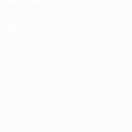
App Store
загрузить в
Google Play
загрузить в
AppGallery
КОМПАНИЯ
ИНФОРМАЦИЯ
ПАРТНЕРАМ
© 2010-2026 BIGLION
Обработка персональных данных
Пользовательское соглашение
Публичная оферта