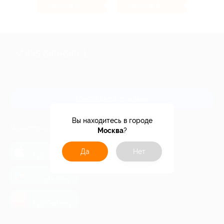
4%
4.4%
Кэшбэк
Кэшбэк
+7 495 649-649-1
Для звонка из Москвы
и регионов России
Связаться с нами
Вы находитесь в городе
МОБИЛЬНОЕ ПРИЛОЖЕНИЕ
Москва
?
загрузить в
Да
Нет
App Store
загрузить в
Google Play
загрузить в
AppGallery