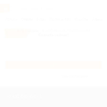
Услуги
Отели
Туры
Промокоды
Кэшбэк
Афиша 
Все скидки
- в мобильном приложении!
Скачать сейчас!
Главная
Отели
Сибирь
Омск
Омск
Без сортировки
+7 495 649-649-1
Для звонка из Москвы