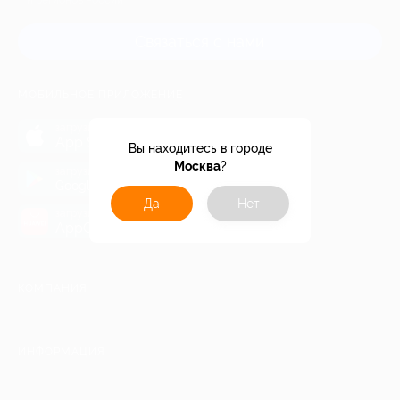
и регионов России
Связаться с нами
МОБИЛЬНОЕ ПРИЛОЖЕНИЕ
загрузить в
App Store
Вы находитесь в городе
Москва
?
загрузить в
Google Play
Да
Нет
загрузить в
AppGallery
КОМПАНИЯ
ИНФОРМАЦИЯ