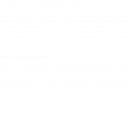
Петербург” и “Призраки древнего города” (Москва).
ый выбор для семей с детьми и любителей интерактива. Участники не просто
ические городские квесты типа “Сердце Москвы” и “Преступление и наказание
ербурга. Они ведут в скрытые дворы-колодцы, парадные доходных домов и 
четание экскурсии с дегустацией или посещением производства. По купонам
ть Фабрику “Красный Октябрь” и музей “Роза Эйнема” в Москве.
ы, приуроченные к времени года или праздникам. Особенно много таких пре
тают пешую и автобусную часть. Сюда входят посещения усадеб, этнографи
и Лэнд”, поездка на Фабрику ёлочных игрушек или литературный тур “Загадо
иях: инструкция
дкой просто. Для этого нужно зарегистрироваться на Биглион, выбрать свой
ие, изучить его условия – даты проведения, программа, что входит в стоимос
разу забронировать тур. На этом все: можно готовиться к увлекательной пе
ами, так что уверены: вы останетесь довольны услугой. Изучайте Россию п