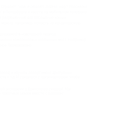
 слушают гида, а решают задачи, ищут подсказки
” в Петербурге и квесты на мобильном телефоне.
на разрешенные для посещения крыши.
 можно, например, попасть на кондитерскую
дложений в новогодний период.
ческих комплексов и необычных мест. Например,
чное Переделкино”.
 город и изучить ассортимент доступных
ть и т.д. И связаться с организатором, чтобы
шей экскурсии в Брянске со скидкой. Мы
о приятным ценам вместе с Биглион!