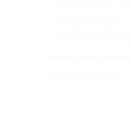
событиях. Например, программы “Мистический 
Квест-экскурсии и игровые форматы – идеальн
и разгадывают загадки. Это могут быть класс
Экскурсии по дворам, парадным и крышам Пет
Гастрономические и промышленные туры – со
фабрику “Любимый край” в Петербурге, посети
Сезонные и праздничные программы – маршрут
Загородные и нестандартные маршруты – соче
экскурсия на московскую оленью ферму “Бэмб
Как сэкономить на экскурс
Купить пешеходную экскурсию в Брянске со ски
экскурсий. Далее – выбрать подходящее предложен
уточнить: есть ли места на желаемые даты.
После подтверждения нужно оплатить купон и с
сотрудничаем только с проверенными туроператор