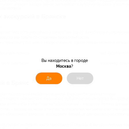
дом в формате прогулки с гидом. Они проходят по улицам, площадям, дворам
ша гуляют, изучают фасады зданий, заглядывают в аутентичные дворы и ловят
щие вопросы.
 экскурсий в Брянске
т:
оляет гиду останавливаться у конкретных зданий, памятников и неприметных
ербурга или пройти по старинным переулкам Москвы.
н к транспорту. Его можно скорректировать, уделив больше внимания интере
ых видов познавательного отдыха. Прогулка по городу сочетает интеллектуа
Вы находитесь в городе
часто охватывают территории, недоступные для автобусов. Например, брусч
Москва
?
Да
Нет
й в Брянске со скидками
 на пешеходные и смешанные форматы. Выделяются такие категории:
ля первого знакомства с городом или глубокого изучения центра. Гид провод
ных доминантах и известных жителях. Примеры – маршруты “Москва древняя”,
сству – посвящены жизни и творчеству писателей, местам из известных про
ер и Маргарита” в Москве, исследовать Петербург Достоевского или посет
ют город с необычной, часто таинственной стороны. В фокусе – легенды, пр