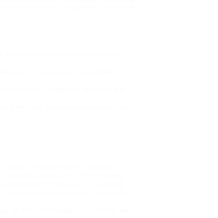
 и набережным и позволяют рассмотреть детали,
 ритм городской жизни. Одновременно они слушают
 мест, раскрывая их значимость. Например,
сам группы. Это делает экскурсию более
льную нагрузку с физической активностью на
атые мостовые, узкие арки, пешеходные зоны,
ит группу по главным улицам и площадям,
 “Пешком по Петербургу” и “Вокруг Кремля”.
изведений или истории искусства. Например,
ить экскурсию по Зимнему дворцу Эрмитажа с
едания, истории о привидениях и необъяснимых