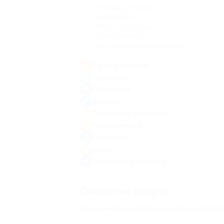
Индивидуальные
экскурсии
(1)
Квест-экскурсии
(1)
Экскурсии по
достопримечательностям
(1)
Афиша города
Здоровье
Обучение
Фитнес
Товары по купонам
Развлечения
События
Дети
Загляни в будущее
Скидки на услуги
Скидки на пешеходные экскурсии в Брян