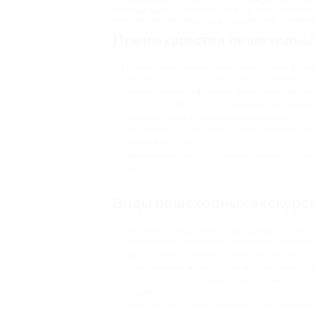
Пешеходные экскурсии – это знакомство с горо
которые часто ускользают из вида. Гости не спе
интересные рассказы гида и задают ему уточняю
Преимущества пешеходных
Рассмотрим причины попробовать такой форма
Детализация и погружение. Пеший формат позв
можно заглянуть в уютные дворы-колодцы Пет
Гибкость и мобильность – маршрут не привяза
интерактивной и персонализированной.
Доступность – это один из самых демократичн
свежем воздухе.
Уникальные ракурсы – пешеходные экскурсии 
набережные и парки.
Виды пешеходных экскурси
На Биглион представлены разнообразные акции
Обзорные исторические экскурсии – вариант д
рассказывая о ключевых событиях, архитектур
Тематические маршруты по литературе и иску
можно пройти по следам героев романа “Маст
гидом.
Мистические и таинственные туры – раскрыва