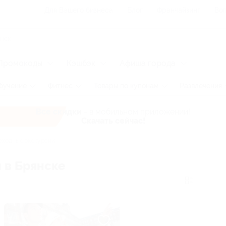
Для Вашего бизнеса
Блог
Франчайзинг
Воп
Промокоды
Кэшбэк
Афиша города
бучение
Фитнес
Товары по купонам
Развлечения
Все скидки
- в мобильном приложении!
Скачать сейчас!
ходные экскурсии
 в Брянске